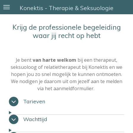
Ga
Konektis - Therapie & Seksuologie
direct
naar
Krijg de professionele begeleiding
de
waar jij recht op hebt
hoofdinhoud
Je bent
van harte welkom
bij een therapeut,
seksuoloog of relatietherapeut bij Konektis en we
hopen jou zo snel mogelijk te kunnen ontmoeten.
We nodigen je daarom uit om jezelf aan te melden
via het aanmeldformulier.
Tarieven
Wachttijd