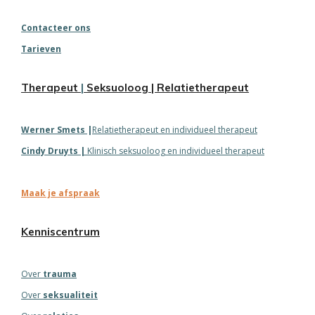
Contacteer ons
Tarieven
Therapeut
|
Seksuoloog
| Relatietherapeut
Werner
Smets
|
Relatietherapeut en individueel therapeut
Cindy
Druyts
|
Klinisch seksuoloog en individueel therapeut
Maak je afspraak
Kenniscentrum
Over
trauma
Over
seksualiteit