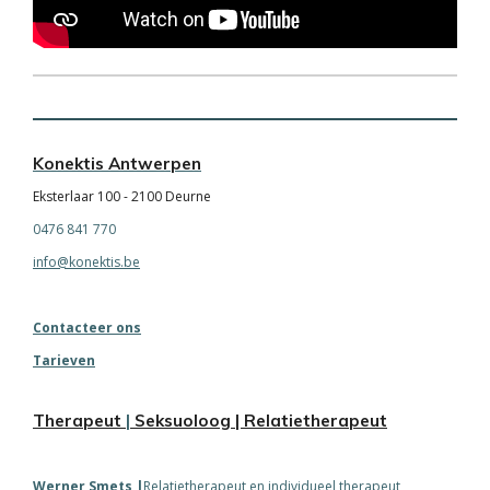
Konektis Antwerpen
Eksterlaar 100 - 2100 Deurne
0476 841 770
info@konektis.be
Contacteer ons
Tarieven
Therapeut
|
Seksuoloog
| Relatietherapeut
Werner
Smets
|
Relatietherapeut en individueel therapeut