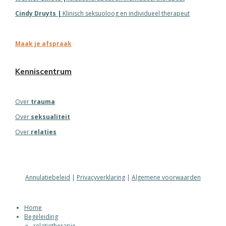
Cindy
Druyts
|
Klinisch seksuoloog en individueel therapeut
Maak je afspraak
Kenniscentrum
Over
trauma
Over
seksualiteit
Over
relaties
Annulatiebeleid
|
Privacyverklaring
|
Algemene voorwaarden
Home
Begeleiding
relatietherapie