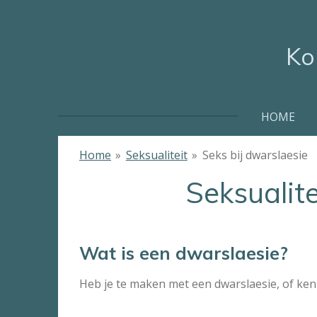
Ga
direct
Ko
naar
de
hoofdinhoud
HOME
Home
»
Seksualiteit
»
Seks bij dwarslaesie
Seksualite
Wat is een dwarslaesie?
Heb je te maken met een dwarslaesie, of ke