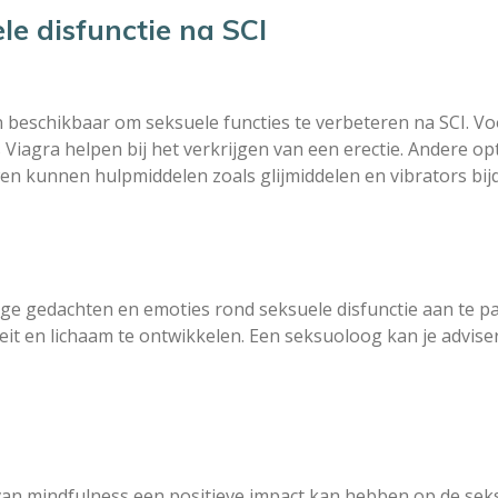
le disfunctie na SCI
n beschikbaar om seksuele functies te verbeteren na SCI. 
Viagra helpen bij het verkrijgen van een erectie. Andere op
kunnen hulpmiddelen zoals glijmiddelen en vibrators bijd
ige gedachten en emoties rond seksuele disfunctie aan te p
it en lichaam te ontwikkelen. Een seksuoloog kan je advise
n mindfulness een positieve impact kan hebben op de seksua