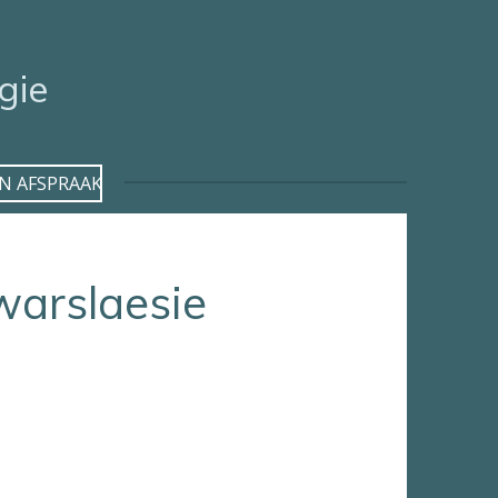
gie
N AFSPRAAK
dwarslaesie