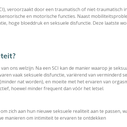
CI), veroorzaakt door een traumatisch of niet-traumatisch inc
ensorische en motorische functies. Naast mobiliteitsproble
tie, hoge bloeddruk en seksuele disfunctie. Deze laatste wo
teit?
 van ons welzijn. Na een SCI kan de manier waarop je seksua
aren vaak seksuele disfunctie, variërend van verminderd s
 (minder nat worden), en moeite met het ervaren van orgasm
ief, hoewel minder frequent dan vóór het letsel.
om zich aan hun nieuwe seksuele realiteit aan te passen, w
we manieren om intimiteit te ervaren te ontdekken