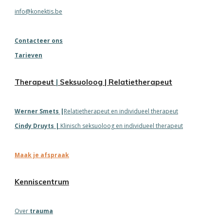
info@konektis.be
Contacteer ons
Tarieven
Therapeut
|
Seksuoloog
| Relatietherapeut
Werner
Smets
|
Relatietherapeut en individueel therapeut
Cindy
Druyts
|
Klinisch seksuoloog en individueel therapeut
Maak je afspraak
Kenniscentrum
Over
trauma