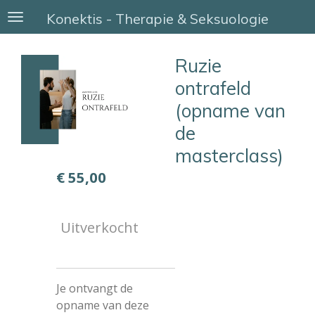
Ga
Konektis - Therapie & Seksuologie
direct
naar
Ruzie
de
hoofdinhoud
ontrafeld
(opname van
de
masterclass)
€ 55,00
Uitverkocht
Je ontvangt de
opname van deze